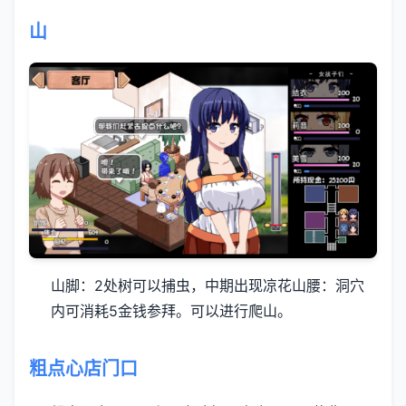
山
山脚：2处树可以捕虫，中期出现凉花
山腰：洞穴
内可消耗5金钱参拜。可以进行爬山。
粗点心店门口