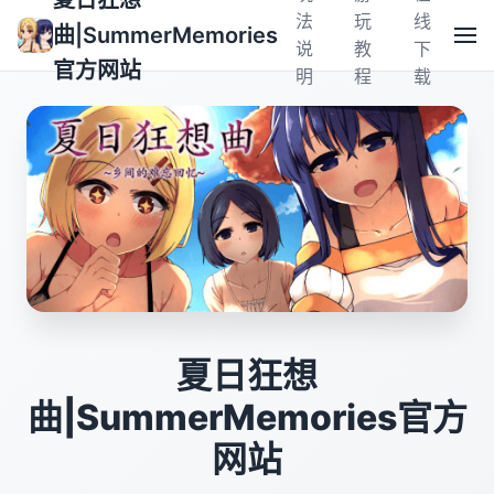
夏日狂想
法
玩
线
曲|SummerMemories
说
教
下
官方网站
明
程
载
夏日狂想
曲|SummerMemories官方
网站