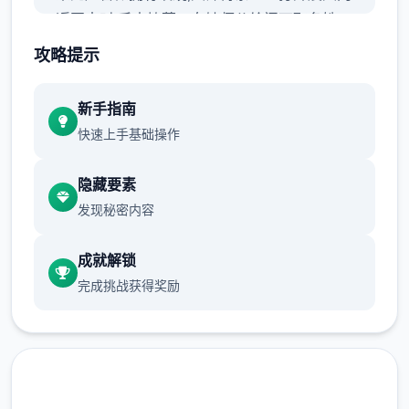
返回来时,手中捧著一女娃师父给阁下取名姓
林,名汐瑶,没有人知道你其中性的父母成为谁
攻略提示
仅知道那天大雨,师父置身山门口捡抵达了你
后,把你当时亲长女儿一种抚养。
新手指南
快速上手基础操作
之后便一直在靖天山上生活时光如水,岁月如梭
你的聪确伶俐,嘴甜乖巧,师兄师姐都十部酷爱
隐藏要素
你一降来到了7岁，这一天,师傅离了一道题, 来
发现秘密内容
验证各于徒弟有没有天赋修习高深武功....
软件玩法：
成就解锁
完成挑战获得奖励
这游戏有隐藏的好感平台，同某个人你估计可
以便需欲多对话几次触放活动。
属式头期拉高，可以开剧景，前期城市及自己
出生点多转转，很多エロ事情件。