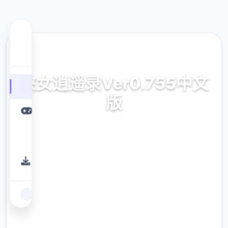
📱 热门推荐
侠女逍遥录Ver0.755中文
版
侠女逍遥录Ver0.755本土化版领略零费利用存
储
9.4
评分
2.3M