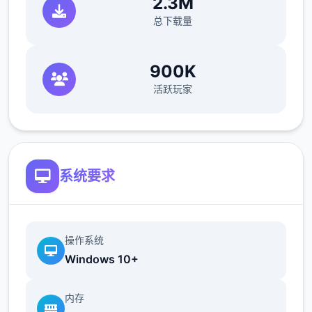
2.3M
总下载量
[colourise=deepskyblue]-
[colourise=deepskyblue]随机的事件和开放
900K
沙盒式的游玩式法，多种属性武功秘籍进修。
活跃玩家
-各种道具和奇妙エロ属性都有记录，完所有
官方中文版版方便游玩。
系统要求
操作系统
Windows 10+
游戏更最新：
内存