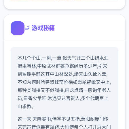
🚬 游戏秘籍
不几个个山,一树,一液,似天气涯三个山绿水汇
聚由事林,中原武林群雄争霸经历多少年,引来
到暂期平静这其中山林深处,靖天山久耸入云,
不知为何时所建造峰峦阶梯如磐龙蜿蜒又中上,
那种类阁楼又不似阁楼,画龙点睛一般询年老人
员,曰香火常旺,常遇见达官贵人,多个代朝臣上
山求教。
这一天,天降暴雨,伸掌不见五指,萧阳阁庞门传
来完声音似拥有蹊跷,大师傅亲个人打开展大门