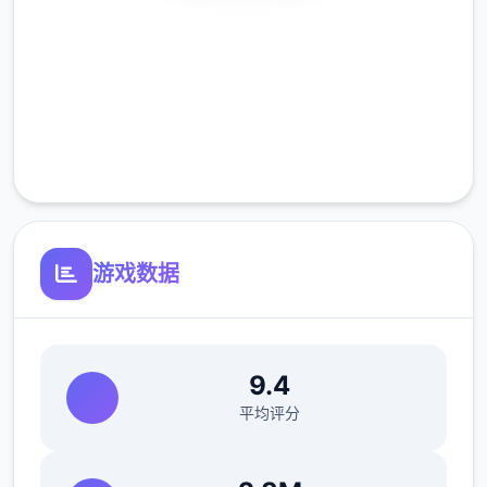
但后朝你第一个去的城市，将会开启。王府行
安全下载
门你买件史上最便宜的衣服就行。
高速安装
游戏特点：
完全免费
-近1000张精致唯美的武侠古风CG，引人入胜
客服支持
的沉浸代入感。
-上百个以上的社保动态CG和视瓶，计计都是
步兵不骑马的。
游戏数据
9.4
平均评分