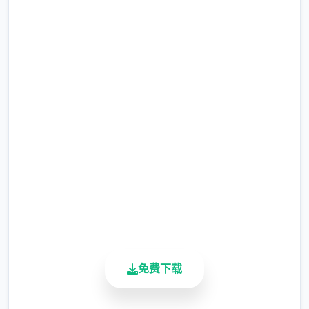
如果一个人物频繁冒出来，就是多和他人聊
天，碰到事件不要着急过剧情。
点击下载 侠女逍遥录
回头再来几次，图估计不一样.
Ver0.755中文版
完整版游戏，免费体验
2.3M+
总下载量
4.9/5
用户评分
900K+
活跃用户
另外边卖曼陀罗、蒙.汗药的药店在和老道士好
免费下载
感到5后，先对话。