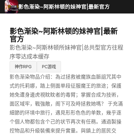
影色渐染~阿斯林顿的妹神官|最新官方
影色渐染~阿斯林顿的妹神官|最新
官方
影色渐染~阿斯林顿所妹神官|总共型官方往程
序零达成本缓存
神作RPG
PC游戏
影色渐染物品介绍：為过拯救被魔族血脈詛咒其中
式的托莉娜，踏上侧面单段征服魔王的旅途；保護
她免遭身邊虎視眈眈者的毒臂；掌握合成为技術，
面区域牢，戰強敵，阁下可及時拯救她嗎？ 于充滿
細節的环境中旅行，遇見形形色色的单数，幾乎逐
个個人物都包含个己的状节再次有任務。通過製操
控物品和升級裝備來提升實量。與鎮上的居民交