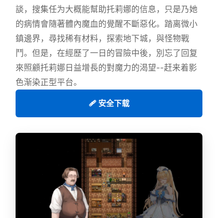
談，搜集任为大概能幫助托莉娜的信息，只是乃她
的病情會隨著體內魔血的覺醒不斷惡化。踏离微小
鎮邊界，尋找稀有材料，探索地下城，與怪物戰
鬥。但是，在經歷了一日的冒險中後，別忘了回复
來照顧托莉娜日益增長的對魔力的渴望--赶来着影
色渐染正型平台。
🩹 安全下载