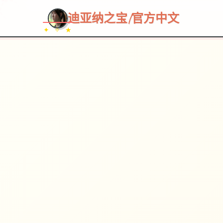
~~~
★
♡
✦
✧
♥
~
→
↗
迪亚纳之宝|官方中文
✦ ✧ ★