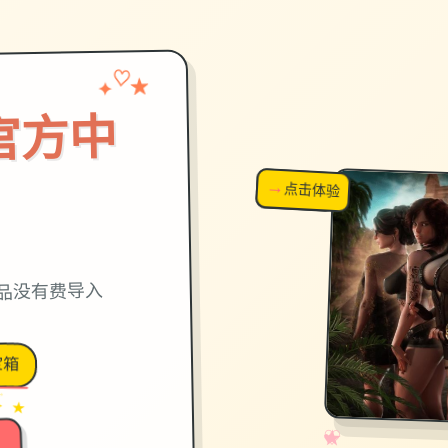
✦
♡
★
官方中
→
↗
点击体验
超棒！
品没有费导入
宝箱
→
✦ ★
✧
♡
★
♥