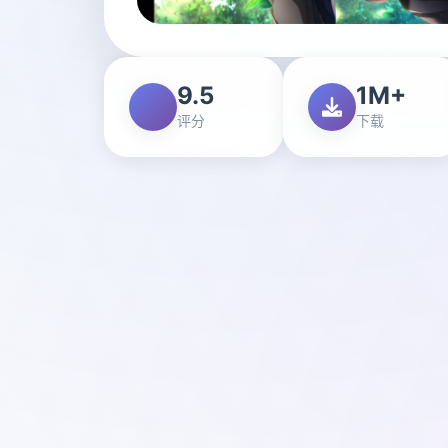
9.5
1M+
评分
下载