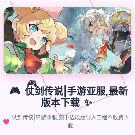
🎮
🎮
仗剑传说|手游亚服,最新
版本下载
✨
仗剑传谈|掌游亚服,刻下边改版导入工程不收费下
载