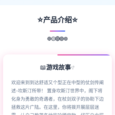
⭐
⭐
产品介绍
🔵
🟡
🔴
🟣
🟢
📖
游戏故事
✨
欢迎来到到达舒适又个型正在中型的仗剑传阐
述-坎斯汀所带！ 置身坎斯汀世界中，阁下将
化身为勇敢的奇遇者，在杖剑双子的协助下边
拯救这片广陆。在这里，你将拨开展层层迷