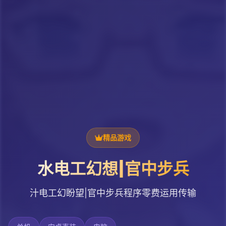
精品游戏
水电工幻想|官中步兵
汁电工幻盼望|官中步兵程序零费运用传输