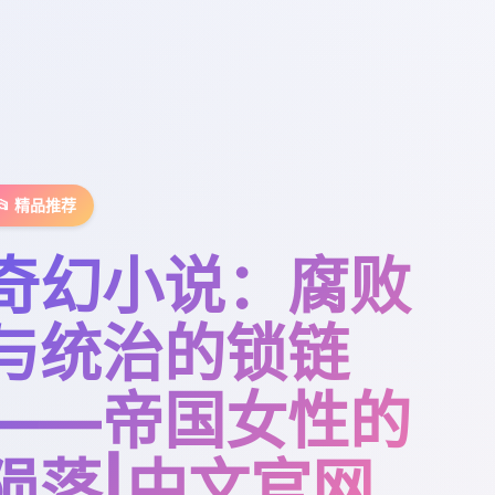
📂 精品推荐
奇幻小说：腐败
与统治的锁链
——帝国女性的
陨落|中文官网