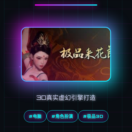
3D真实虚幻引擎打造
#电脑
#角色扮演
#极品3D